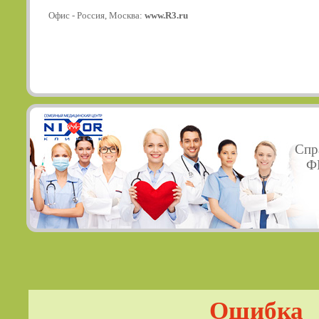
Офис - Россия, Москва:
www.R3.ru
Спр
ФГ
Ошибка